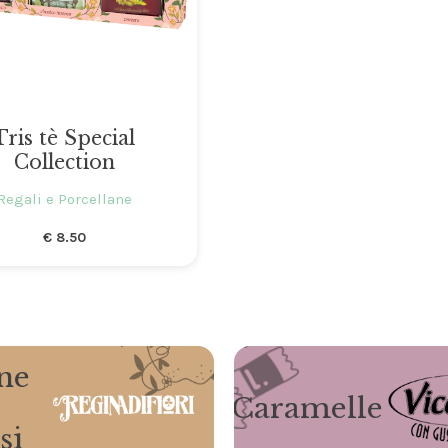
Tris tè Special
Collection
Gli ordini effettuati
dal 8 al 16 agosto compresi
Regali e Porcellane
saranno evasi a partire da lunedì
17 agosto 2026.
€
8.50
ne
Caramelle
si