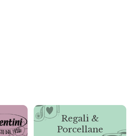
Regali &
Porcellane