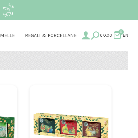
.
0
AMELLE
REGALI & PORCELLANE
€
0.00
EN