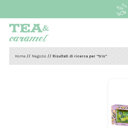
Home
//
Negozio
// Risultati di ricerca per “tris”