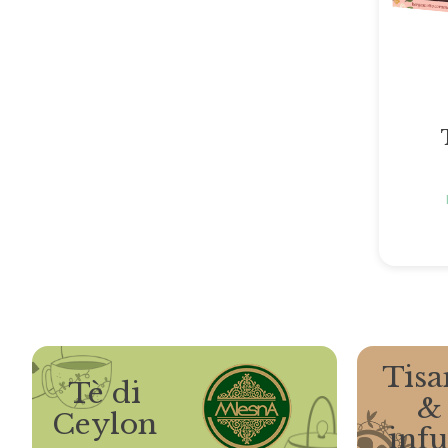
Tisa
Tè di
&
Ceylon
infu