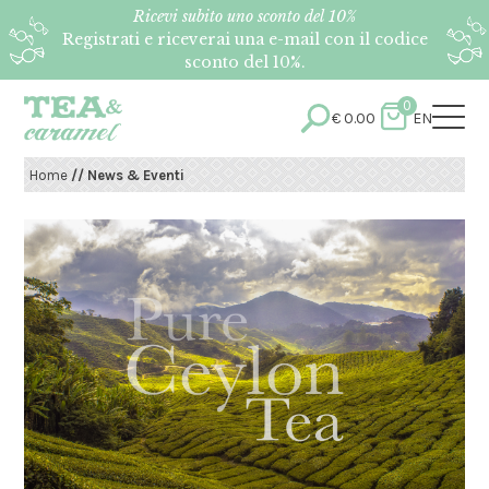
Ricevi subito uno sconto del 10%
Registrati e riceverai una e-mail con il codice
sconto del 10%.
0
€
0.00
EN
Home
// News & Eventi