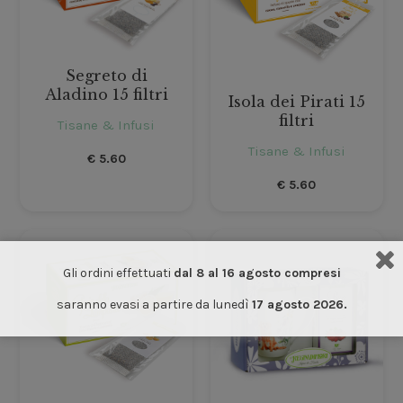
Segreto di
Aladino 15 filtri
Isola dei Pirati 15
filtri
Tisane & Infusi
Tisane & Infusi
€
5.60
€
5.60
Gli ordini effettuati
dal 8 al 16 agosto compresi
saranno evasi a partire da lunedì
17 agosto 2026.