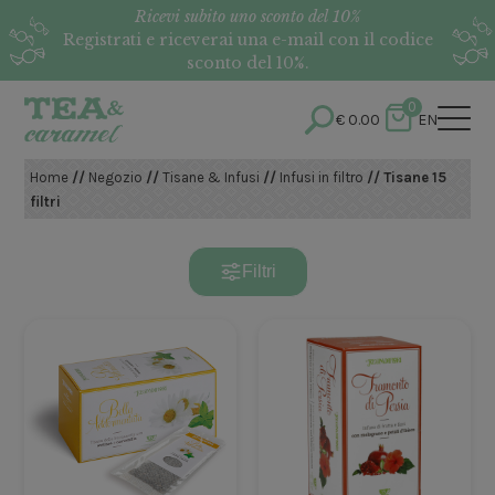
Ricevi subito uno sconto del 10%
Registrati e riceverai una e-mail con il codice
sconto del 10%.
0
€
0.00
EN
Home
//
Negozio
//
Tisane & Infusi
//
Infusi in filtro
// Tisane 15
filtri
Filtri