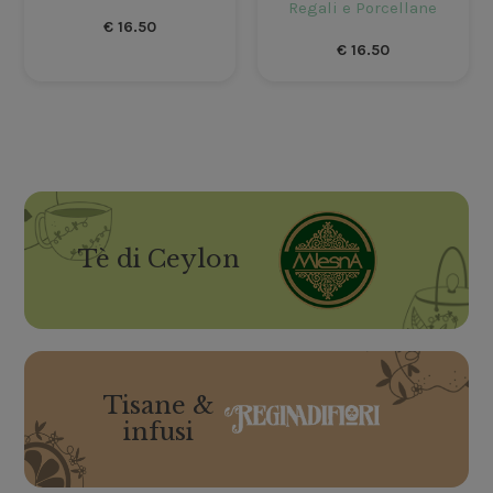
Regali e Porcellane
€
16.50
€
16.50
Tè di Ceylon
Tisane &
infusi