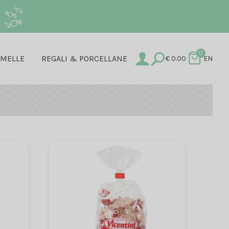
.
0
AMELLE
REGALI & PORCELLANE
€
0.00
EN