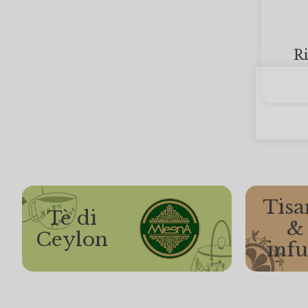
R
Tisa
Tè di
&
Ceylon
infu