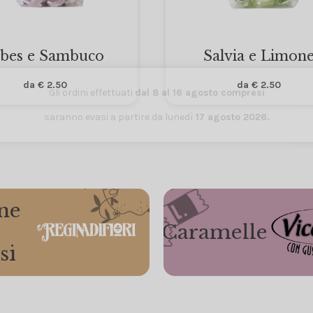
ibes e Sambuco
Salvia e Limon
da
€
2.50
da
€
2.50
Gli ordini effettuati
dal 8 al 16 agosto compresi
saranno evasi a partire da lunedì
17 agosto 2026.
ne
Caramelle
si