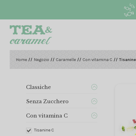
Home
//
Negozio
//
Caramelle
//
Con vitamina C
// Tisanine
Classiche
Senza Zucchero
Con vitamina C
Tisanine C