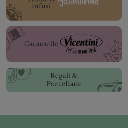
infusi
Caramelle
Regali &
Porcellane