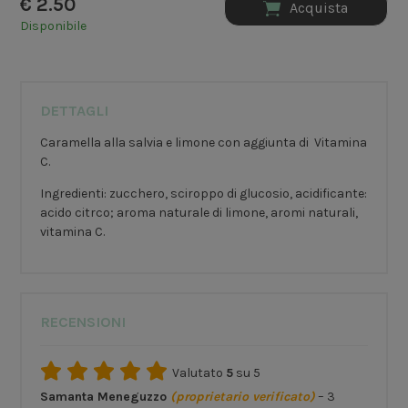
€
2.50
Acquista
Disponibile
DETTAGLI
Caramella alla salvia e limone con aggiunta di Vitamina
C.
Ingredienti: zucchero, sciroppo di glucosio, acidificante:
acido citrco; aroma naturale di limone, aromi naturali,
vitamina C.
RECENSIONI
Valutato
5
su 5
Samanta Meneguzzo
(proprietario verificato)
–
3