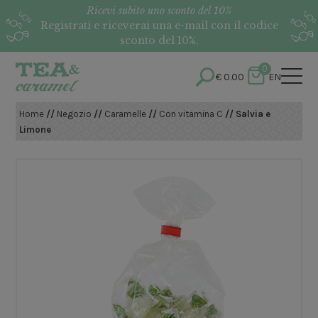
Ricevi subito uno sconto del 10%
Registrati e riceverai una e-mail con il codice
sconto del 10%.
0
€
0.00
EN
Home
//
Negozio
//
Caramelle
//
Con vitamina C
// Salvia e
Limone