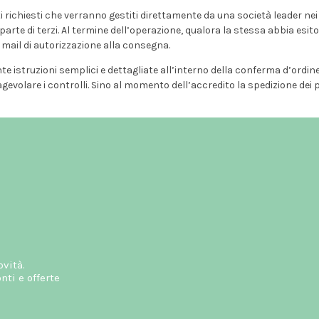
ati richiesti che verranno gestiti direttamente da una società leader n
 parte di terzi. Al termine dell’operazione, qualora la stessa abbia esit
mail di autorizzazione alla consegna.
e istruzioni semplici e dettagliate all’interno della conferma d’ordine 
evolare i controlli. Sino al momento dell’accredito la spedizione dei
ovità.
ti e offerte