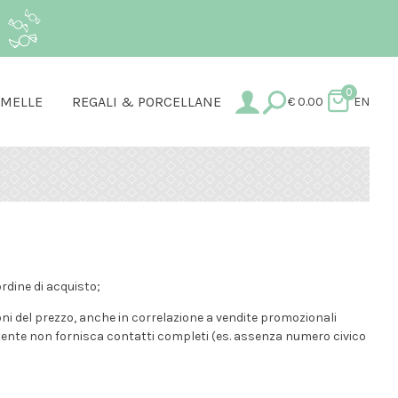
.
0
AMELLE
REGALI & PORCELLANE
€
0.00
EN
rdine di acquisto;
oni del prezzo, anche in correlazione a vendite promozionali
l cliente non fornisca contatti completi (es. assenza numero civico