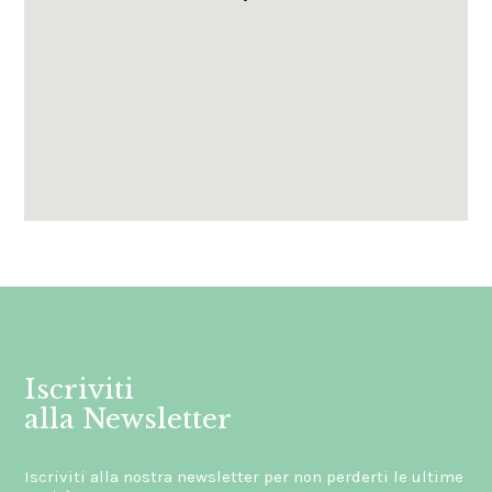
Gli ordini effettuati
dal 8 al 16 agosto compresi
saranno evasi a partire da lunedì
17 agosto 2026.
Iscriviti
alla Newsletter
Iscriviti alla nostra newsletter per non perderti le ultime