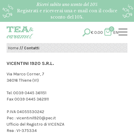
Ricevi subito uno sconto del 10%
Registrati e riceverai una e-mail con il codice
sconto del 10%.
0
€
0.00
EN
Home
// Contatti
VICENTINI 1920 S.R.L.
Via Marco Corner, 7
36016 Thiene (VI)
Tel. 0039 0445 361151
Fax 0039 0445 362911
P.IVA 04055530242
Pec : vicentini1920@pec.it
Ufficio del Registro di VICENZA
Rea : VI-375334