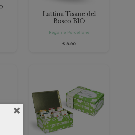
o
Lattina Tisane del
Bosco BIO
Regali e Porcellane
€
8.90