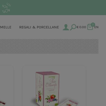
.
0
AMELLE
REGALI & PORCELLANE
€
0.00
EN