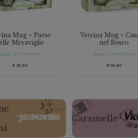
rina Mug + Paese
Vetrina Mug + Cas
elle Meraviglie
nel Bosco
Regali e Porcellane
Regali e Porcellane
€
16.90
€
16.90
ne
Caramelle
si