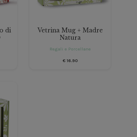
o di
Vetrina Mug + Madre
O
Natura
Regali e Porcellane
€
16.90