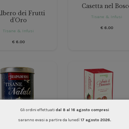
Casetta nel Bosc
Albero dei Frutti
Tisane & Infusi
d’Oro
€
6.00
Tisane & Infusi
€
6.00
Gli ordini effettuati
dal 8 al 16 agosto compresi
saranno evasi a partire da lunedì
17 agosto 2026.