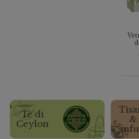
Vet
d
Tisa
Tè di
&
Ceylon
infu