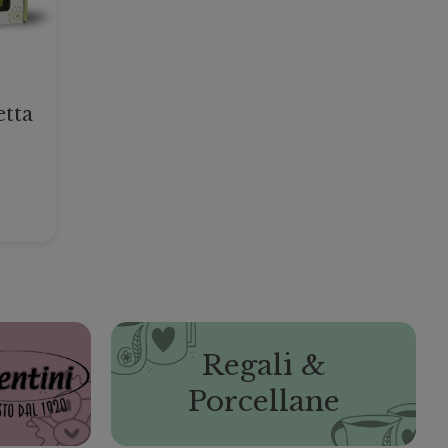
etta
Regali &
Porcellane