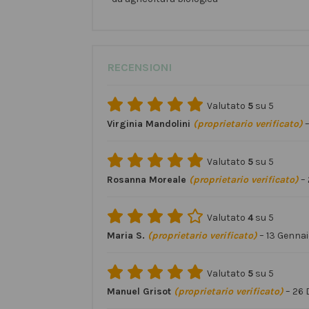
RECENSIONI
Valutato
5
su 5
Virginia Mandolini
(proprietario verificato)
Valutato
5
su 5
Rosanna Moreale
(proprietario verificato)
–
Valutato
4
su 5
Maria S.
(proprietario verificato)
–
13 Genna
Valutato
5
su 5
Manuel Grisot
(proprietario verificato)
–
26 