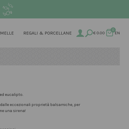
.
0
AMELLE
REGALI & PORCELLANE
€
0.00
EN
ed eucalipto.
i dalle eccezionali proprietà balsamiche, per
ome una sirena!