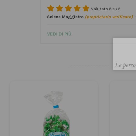
Valutato
5
su 5
Selene Maggistro
(proprietario verificato)
–
VEDI DI PIÙ
Le perso