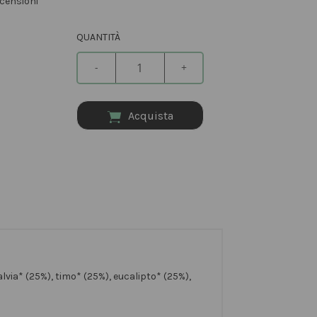
censioni
QUANTITÀ
-
+
Acquista
alvia* (25%), timo* (25%), eucalipto* (25%),