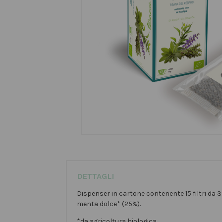
DETTAGLI
Dispenser in cartone contenente 15 filtri da 3 
menta dolce* (25%).
*da agricoltura biologica