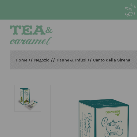
Home
//
Negozio
//
Tisane & Infusi
// Canto della Sirena