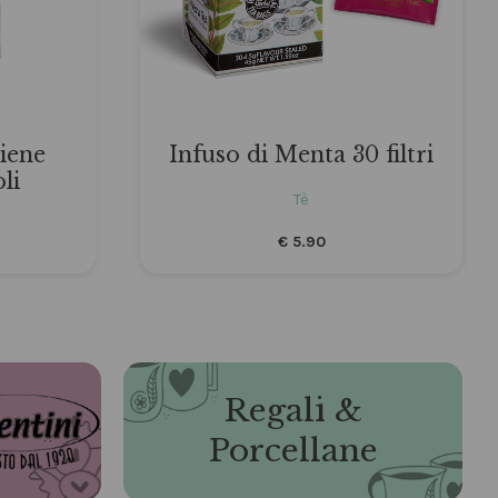
iene
Infuso di Menta 30 filtri
li
Tè
€
5.90
Regali &
Porcellane