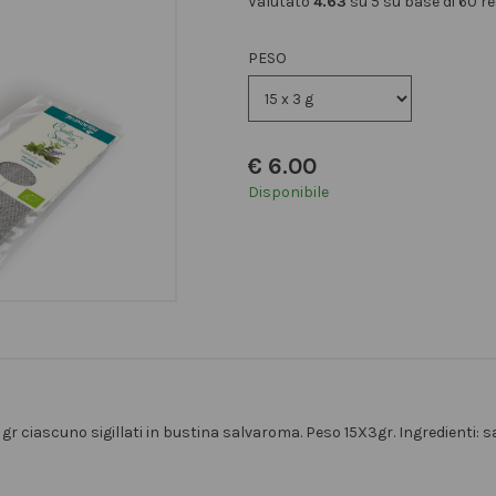
Valutato
4.63
su 5 su base di
60
re
PESO
€
6.00
Disponibile
gr ciascuno sigillati in bustina salvaroma. Peso 15X3gr. Ingredienti: s