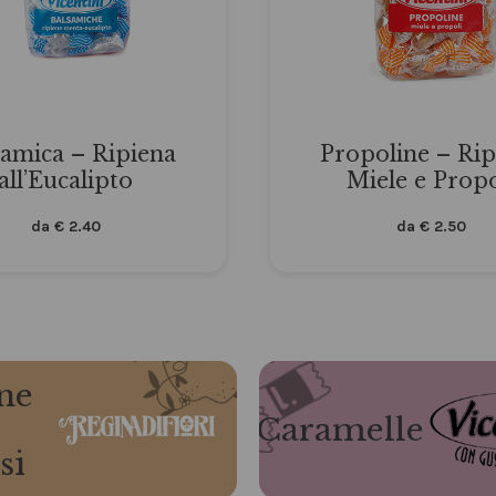
samica – Ripiena
Propoline – Rip
all’Eucalipto
Miele e Propo
da
€
2.40
da
€
2.50
ne
Caramelle
si