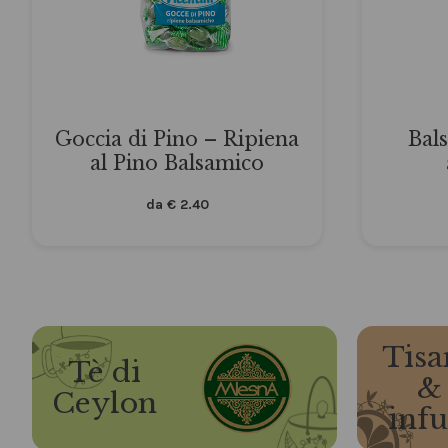
Goccia di Pino – Ripiena
Bal
al Pino Balsamico
da
€
2.40
Tisa
Tè di
&
Ceylon
infu