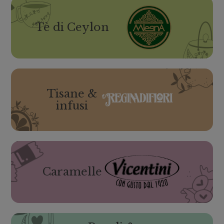
Tè di Ceylon
Tisane &
infusi
Caramelle