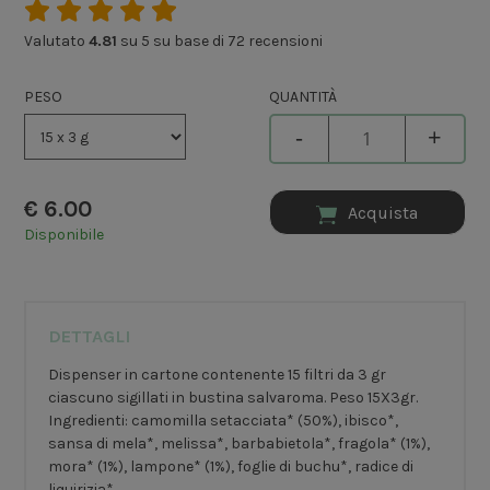
Valutato
4.81
su 5 su base di
72
recensioni
PESO
QUANTITÀ
-
+
€
6.00
Acquista
Disponibile
DETTAGLI
Dispenser in cartone contenente 15 filtri da 3 gr
ciascuno sigillati in bustina salvaroma. Peso 15X3gr.
Ingredienti: camomilla setacciata* (50%), ibisco*,
sansa di mela*, melissa*, barbabietola*, fragola* (1%),
mora* (1%), lampone* (1%), foglie di buchu*, radice di
liquirizia*.