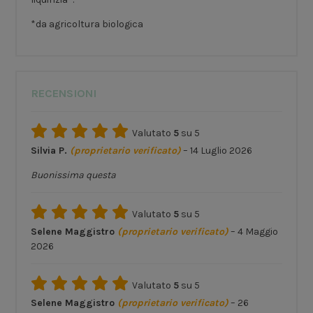
*da agricoltura biologica
RECENSIONI
Valutato
5
su 5
Silvia P.
(proprietario verificato)
–
14 Luglio 2026
Buonissima questa
Valutato
5
su 5
Selene Maggistro
(proprietario verificato)
–
4 Maggio
2026
Valutato
5
su 5
Selene Maggistro
(proprietario verificato)
–
26