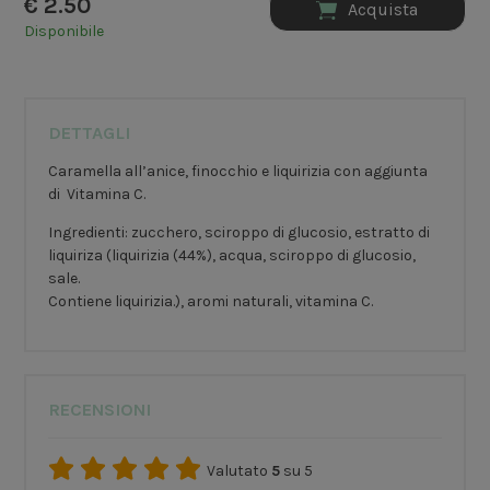
€
2.50
Acquista
Disponibile
DETTAGLI
Caramella all’anice, finocchio e liquirizia con aggiunta
di Vitamina C.
Ingredienti: zucchero, sciroppo di glucosio, estratto di
liquiriza (liquirizia (44%), acqua, sciroppo di glucosio,
sale.
Contiene liquirizia.), aromi naturali, vitamina C.
RECENSIONI
Valutato
5
su 5