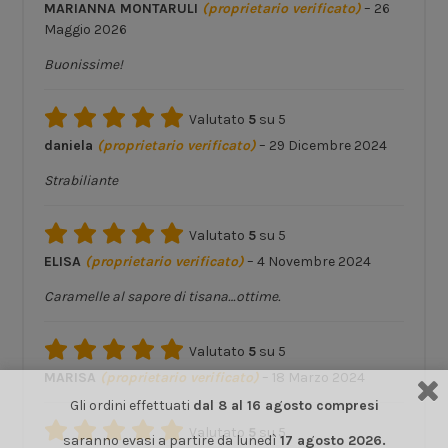
MARIANNA MONTARULI
(proprietario verificato)
–
26
Maggio 2026
Buonissime!
Valutato
5
su 5
daniela
(proprietario verificato)
–
29 Dicembre 2024
Strabiliante
Valutato
5
su 5
ELISA
(proprietario verificato)
–
4 Novembre 2024
Caramelle al sapore di tisana…ottime.
Valutato
5
su 5
MARISA
(proprietario verificato)
–
18 Marzo 2024
Gli ordini effettuati
dal 8 al 16 agosto compresi
Valutato
5
su 5
saranno evasi a partire da lunedì
17 agosto 2026.