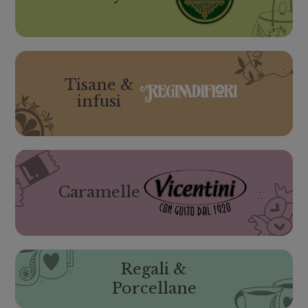
Tisane &
infusi
Caramelle
Regali &
Porcellane