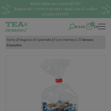
Ricevi subito uno sconto del 10%
Registrati e riceverai una e-mail con il codice
sconto del 10%.
0
€
0.00
EN
Home
//
Negozio
//
Caramelle
//
Con vitamina C
// Anice e
Finocchio