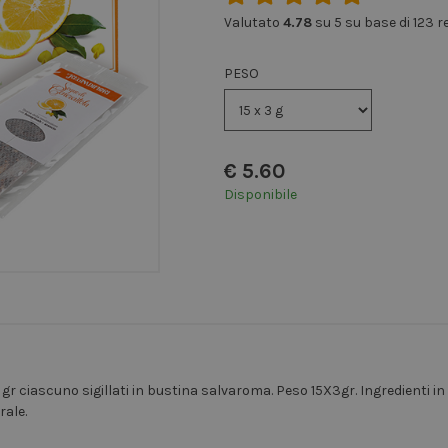
Valutato
4.78
su 5 su base di
123
r
PESO
€
5.60
Disponibile
 gr ciascuno sigillati in bustina salvaroma. Peso 15X3gr. Ingredienti 
rale.