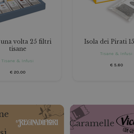
 una volta 25 filtri
Isola dei Pirati 15 
tisane
Tisane & Infusi
Tisane & Infusi
€
5.60
€
20.00
ne
Caramelle
si