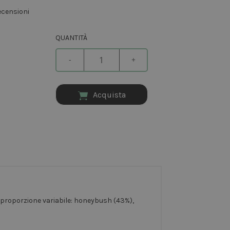
ecensioni
QUANTITÀ
-
+
Acquista
in proporzione variabile: honeybush (43%),