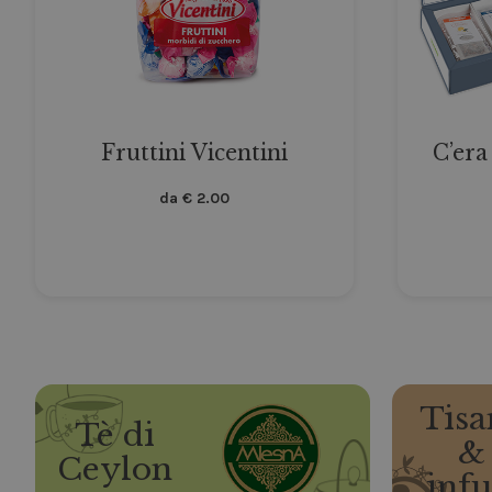
Fruttini Vicentini
C’era
da
€
2.00
Tisa
Tè di
&
Ceylon
infu