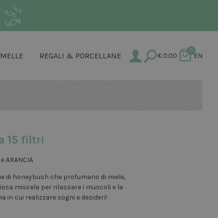
.
0
AMELLE
REGALI & PORCELLANE
€
0.00
EN
15 filtri
 e ARANCIA
lie di honeybush che profumano di miele,
iosa miscela per rilassare i muscoli e la
 in cui realizzare sogni e desideri!