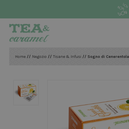
Home
//
Negozio
//
Tisane & Infusi
// Sogno di Cenerentola 1