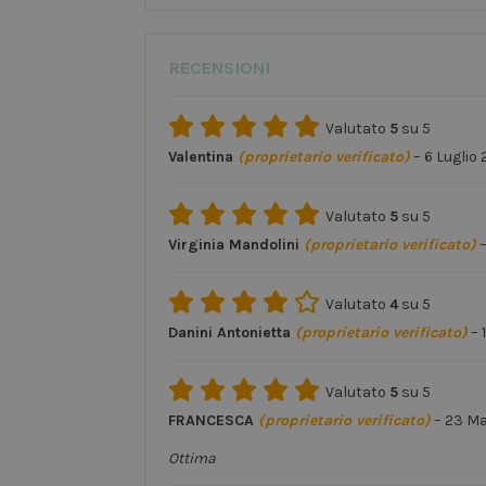
RECENSIONI
Valutato
5
su 5
Valentina
(proprietario verificato)
–
6 Luglio
Valutato
5
su 5
Virginia Mandolini
(proprietario verificato)
Valutato
4
su 5
Danini Antonietta
(proprietario verificato)
–
Valutato
5
su 5
FRANCESCA
(proprietario verificato)
–
23 Ma
Ottima