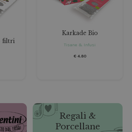
Karkade Bio
filtri
Tisane & Infusi
€
4.80
Regali &
Porcellane