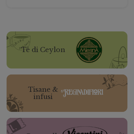
Tè di Ceylon
Tisane &
infusi