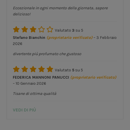
Eccezionale in ogni momento della giornata.. sapore
delizioso!
Valutato
3
su 5
Stefano Bianchin
(proprietario verificato)
–
3 Febbraio
2026
divertente più profumato che gustoso
Valutato
5
su 5
FEDERICA MANNONI PANUCCI
(proprietario verificato)
–
10 Gennaio 2026
Tisane di ottima qualità
VEDI DI PIÙ