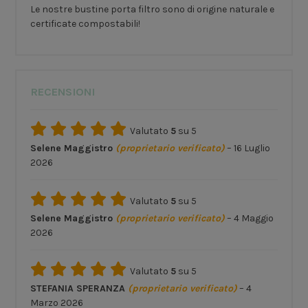
Le nostre bustine porta filtro sono di origine naturale e
certificate compostabili!
RECENSIONI
Valutato
5
su 5
Selene Maggistro
(proprietario verificato)
–
16 Luglio
2026
Valutato
5
su 5
Selene Maggistro
(proprietario verificato)
–
4 Maggio
2026
Valutato
5
su 5
STEFANIA SPERANZA
(proprietario verificato)
–
4
Marzo 2026