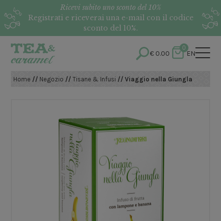
Ricevi subito uno sconto del 10%
Registrati e riceverai una e-mail con il codice
sconto del 10%.
0
€
0.00
EN
Home
//
Negozio
//
Tisane & Infusi
// Viaggio nella Giungla