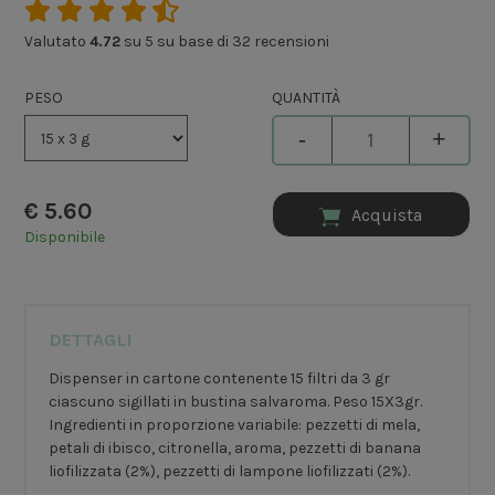
Valutato
4.72
su 5 su base di
32
recensioni
PESO
QUANTITÀ
-
+
€
5.60
Acquista
Disponibile
DETTAGLI
Dispenser in cartone contenente 15 filtri da 3 gr
ciascuno sigillati in bustina salvaroma. Peso 15X3gr.
Ingredienti in proporzione variabile: pezzetti di mela,
petali di ibisco, citronella, aroma, pezzetti di banana
liofilizzata (2%), pezzetti di lampone liofilizzati (2%).