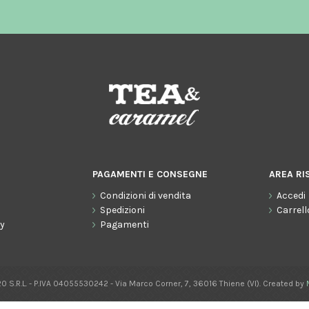
Gli ordini effettuati
dal 8 al 16 agosto compresi
saranno evasi a partire da lunedì
17 agosto 2026.
PAGAMENTI E CONSEGNE
AREA RI
Condizioni di vendita
Accedi
o
Spedizioni
Carrell
cy
Pagamenti
0 S.R.L. - P.IVA 04055530242 - Via Marco Corner, 7, 36016 Thiene (VI). Created by