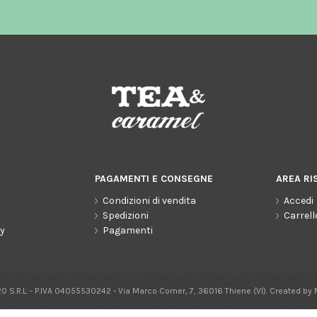
Gli ordini effettuati
dal 8 al 16 agosto compresi
saranno evasi a partire da lunedì
17 agosto 2026.
PAGAMENTI E CONSEGNE
AREA RI
Condizioni di vendita
Accedi
o
Spedizioni
Carrell
cy
Pagamenti
0 S.R.L. - P.IVA 04055530242 - Via Marco Corner, 7, 36016 Thiene (VI). Created by