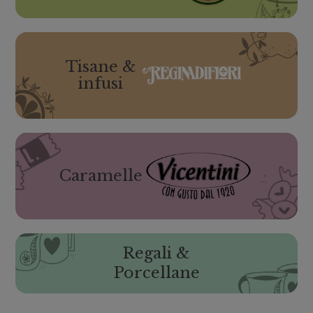
Tisane &
infusi
Caramelle
Regali &
Porcellane