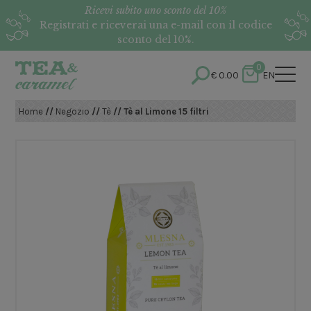
Ricevi subito uno sconto del 10%
Registrati e riceverai una e-mail con il codice
sconto del 10%.
0
€
0.00
EN
Home
//
Negozio
//
Tè
// Tè al Limone 15 filtri