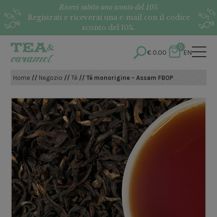
Ricevi subito uno sconto del 10%
Registrati e riceverai una e-mail con il codice
sconto del 10%.
0
€
0.00
EN
Home
//
Negozio
//
Tè
// Tè monorigine – Assam FBOP