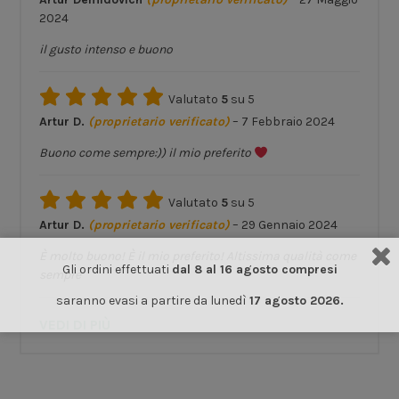
2024
il gusto intenso e buono
Valutato
5
su 5
Artur D.
(proprietario verificato)
–
7 Febbraio 2024
Buono come sempre:)) il mio preferito
Valutato
5
su 5
Artur D.
(proprietario verificato)
–
29 Gennaio 2024
È molto buono! È il mio preferito! Altissima qualità come
Gli ordini effettuati
dal 8 al 16 agosto compresi
sempre
saranno evasi a partire da lunedì
17 agosto 2026.
VEDI DI PIÙ