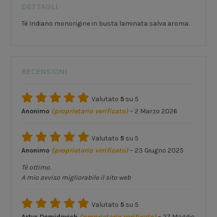
DETTAGLI
Tè Indiano monorigine in busta laminata salva aroma.
RECENSIONI
Valutato
5
su 5
Anonimo
(proprietario verificato)
–
2 Marzo 2026
Valutato
5
su 5
Anonimo
(proprietario verificato)
–
23 Giugno 2025
Tè ottimo.
A mio avviso migliorabile il sito web
Valutato
5
su 5
Artur Demidovich
(proprietario verificato)
–
27 Maggio