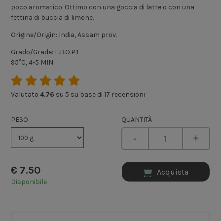
poco aromatico. Ottimo con una goccia di latte o con una
fettina di buccia di limone.
Origine/Origin: India, Assam prov.
Grado/Grade: F.B.O.P.1
95°C, 4-5 MIN
Valutato
4.76
su 5 su base di
17
recensioni
PESO
QUANTITÀ
-
+
€
7.50
Acquista
Disponibile