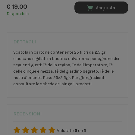
€
19.00
Acquista
Disponibile
DETTAGLI
Scatola in cartone contenente 25 filtri da 2,5 gr
ciascuno sigillati in bustina salvaroma per ognuno dei
seguenti gusti: Tè della regina, Tè dell’imperatore, Tè
delle cinque e mezza, Tè del giardino segreto, Tè delle
notti d’oriente. Peso 25×2,5gr. Per gli ingredienti
consultare le schede dei singoli prodotti.
RECENSIONI
Valutato
5
su 5