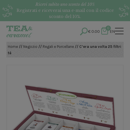
Ricevi subito uno sconto del 10%
Registrati e riceverai una e-mail con il codice
sconto del 10%.
0
€
0.00
EN
Home
//
Negozio
//
Regali e Porcellane
// C’era una volta 25 filtri
tè