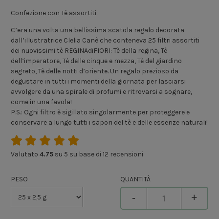
Confezione con Tè assortiti.
C’era una volta una bellissima scatola regalo decorata
dall’illustratrice Clelia Canè che conteneva 25 filtri assortiti
dei nuovissimi tè REGINAdiFIORI: Tè della regina, Tè
dell’imperatore, Tè delle cinque e mezza, Tè del giardino
segreto, Tè delle notti d’oriente. Un regalo prezioso da
degustare in tutti i momenti della giornata per lasciarsi
avvolgere da una spirale di profumi e ritrovarsi a sognare,
come in una favola!
P.S.: Ogni filtro è sigillato singolarmente per proteggere e
conservare a lungo tutti i sapori del tè e delle essenze naturali!
Valutato
4.75
su 5 su base di
12
recensioni
PESO
QUANTITÀ
-
+