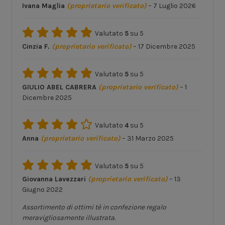
Ivana Maglia
(proprietario verificato)
–
7 Luglio 2026
Valutato
5
su 5
Cinzia F.
(proprietario verificato)
–
17 Dicembre 2025
Valutato
5
su 5
GIULIO ABEL CABRERA
(proprietario verificato)
–
1
Dicembre 2025
Valutato
4
su 5
Anna
(proprietario verificato)
–
31 Marzo 2025
Valutato
5
su 5
Giovanna Lavezzari
(proprietario verificato)
–
13
Giugno 2022
Assortimento di ottimi tè in confezione regalo
meravigliosamente illustrata.