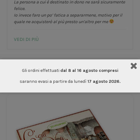
La persona a cui è destinato in dono ne sarà sicuramente
felice.
Io invece faro un po’ fatica a separarmene, motivo per il
quale ne acquisterò al più presto un’altro per me
VEDI DI PIÙ
Gli ordini effettuati
dal 8 al 16 agosto compresi
Le persone che hanno acquistato questo articolo
hanno anche acquistato
saranno evasi a partire da lunedì
17 agosto 2026.