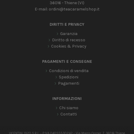
36016 - Thiene (VI)
E-mail:
ordini@teacaramelshop.it
DIRITTI E PRIVACY
Garanzia
Diritto di recesso
Cookies & Privacy
PAGAMENTI E CONSEGNE
Condizioni di vendita
Spedizioni
Pagamenti
INFORMAZIONI
Chi siamo
Contatti
VICENTINI 1920 S.R.L. - P.IVA 04055530242 - Via Marco Corner, 7, 36016 Thiene