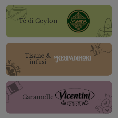
Tè di Ceylon
Tisane &
infusi
Caramelle