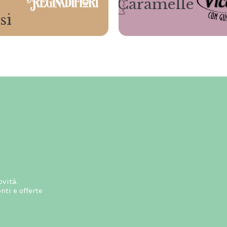
Caramelle
si
ovità.
ti e offerte