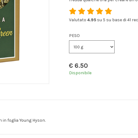
Valutato
4.95
su 5 su base di
41
rec
PESO
€
6.50
Disponibile
n in foglia Young Hyson.