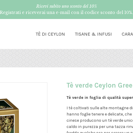
Ricevi subito uno sconto del 10%
Registrati e riceverai una e-mail con il codice sconto del 10%
TÈ DI CEYLON
TISANE & INFUSI
CAR
Tè verde Ceylon Gre
Tè verde
in foglia di qualità supe
I tè coltivati sulle alte montagne di
hanno foglie tenere e delicate, che
cinese producono un tè verde unico
caldo in purezza per una tazza rin
fredda qualche ora per creare un ot