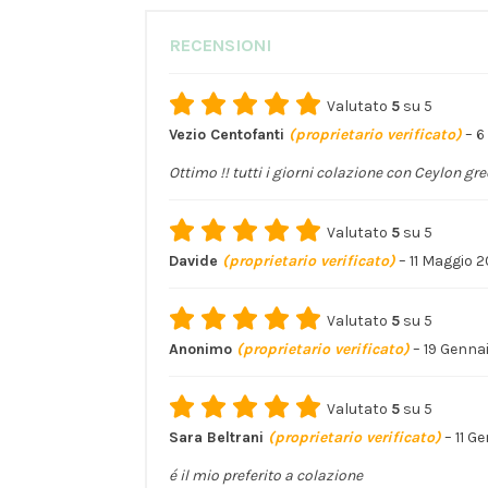
RECENSIONI
Valutato
5
su 5
Vezio Centofanti
(proprietario verificato)
–
6
Ottimo !! tutti i giorni colazione con Ceylon gre
Valutato
5
su 5
Davide
(proprietario verificato)
–
11 Maggio 
Valutato
5
su 5
Anonimo
(proprietario verificato)
–
19 Genna
Valutato
5
su 5
Sara Beltrani
(proprietario verificato)
–
11 G
é il mio preferito a colazione