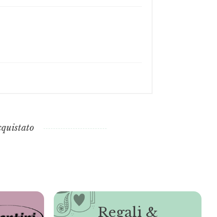
cquistato
Regali &