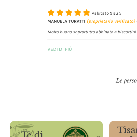
Valutato
5
su 5
MANUELA TURATTI
(proprietario verificato)
Molto buono soprattutto abbinato a biscottini 
VEDI DI PIÙ
Le perso
Tisa
Tè di