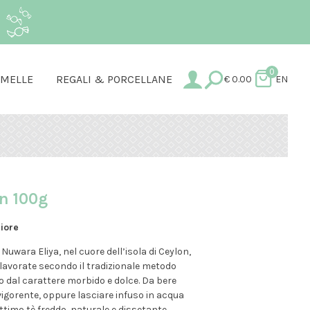
.
0
AMELLE
REGALI & PORCELLANE
€
0.00
EN
en 100g
riore
 Nuwara Eliya, nel cuore dell’isola di Ceylon,
 lavorate secondo il tradizionale metodo
 dal carattere morbido e dolce. Da bere
vigorente, oppure lasciare infuso in acqua
timo tè freddo, naturale e dissetante.