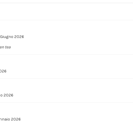
 Giugno 2026
en tea
2026
io 2026
ennaio 2026
Gli ordini effettuati
dal 8 al 16 agosto compresi