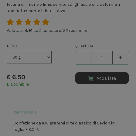
fettina di limone o lime, servito sul ghiaccio si trasforma in
una rinfrescante bibita estiva.
Valutato
4.91
su 5 su base di
22
recensioni
PESO
QUANTITÀ
-
+
€
6.50
Acquista
Disponibile
DETTAGLI
Confezione da 100 grammi di tè classico di Ceylon in
foglia F.B.O.P.