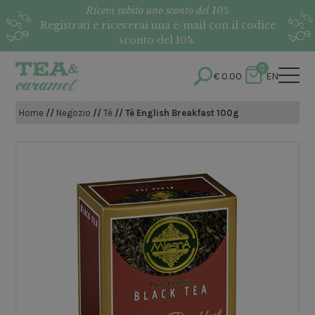
Ricevi subito uno sconto del 10%
Registrati e riceverai una e-mail con il codice
sconto del 10%.
0
€
0.00
EN
Home
//
Negozio
//
Tè
// Tè English Breakfast 100g