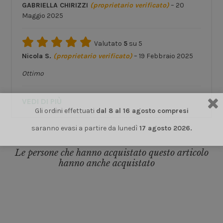
GABRIELLA CHIRIZZI
(proprietario verificato)
–
20
Maggio 2025
Valutato
5
su 5
Nicola S.
(proprietario verificato)
–
19 Febbraio 2025
Ottimo
VEDI DI PIÙ
Gli ordini effettuati
dal 8 al 16 agosto compresi
saranno evasi a partire da lunedì
17 agosto 2026.
Le persone che hanno acquistato questo articolo
hanno anche acquistato