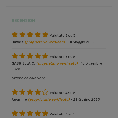
RECENSIONI
Valutato
5
su 5
Davide
(proprietario verificato)
–
11 Maggio 2026
Valutato
5
su 5
GABRIELLA C.
(proprietario verificato)
–
16 Dicembre
2025
Ottimo da colazione
Valutato
4
su 5
Anonimo
(proprietario verificato)
–
23 Giugno 2025
Valutato
5
su 5