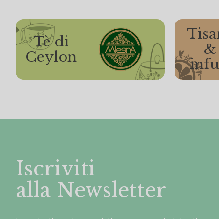
Tisa
Tè di
&
Ceylon
infu
Iscriviti
alla Newsletter