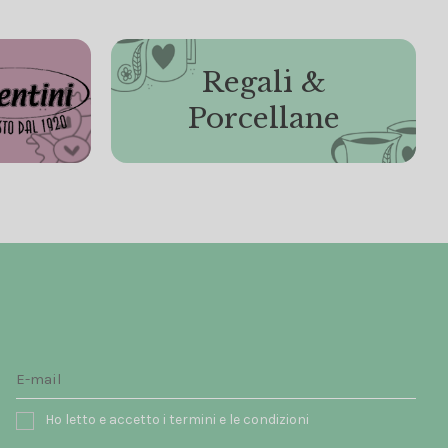
Regali &
Porcellane
Ho letto e accetto i termini e le condizioni