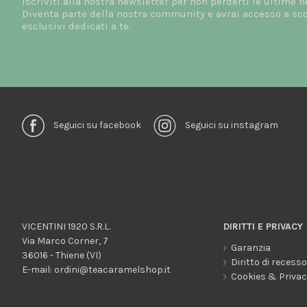
Iscriviti alla nostra newsletter per non perderti le ultime n
Diventa parte della nostra community e avrai accesso a scon
esclusivi dedicati a te.
Seguici su facebook
Seguici su instagram
VICENTINI 1920 S.R.L.
DIRITTI E PRIVACY
Via Marco Corner, 7
Garanzia
36016 - Thiene (VI)
Diritto di recess
E-mail:
ordini@teacaramelshop.it
Cookies & Priva