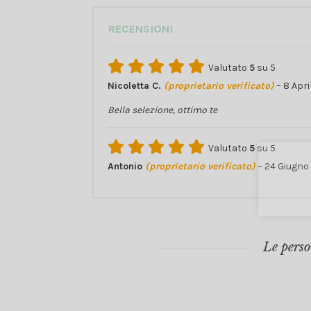
RECENSIONI
Valutato
5
su 5
Nicoletta C.
(proprietario verificato)
–
8 Apri
Bella selezione, ottimo te
Valutato
5
su 5
Antonio
(proprietario verificato)
–
24 Giugno
Le perso