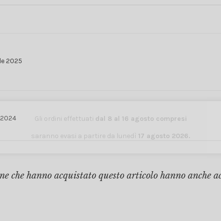
le 2025
 2024
Gli ordini effettuati
dal 8 al 16 agosto compresi
saranno evasi a partire da lunedì
17 agosto 2026.
ne che hanno acquistato questo articolo hanno anche a