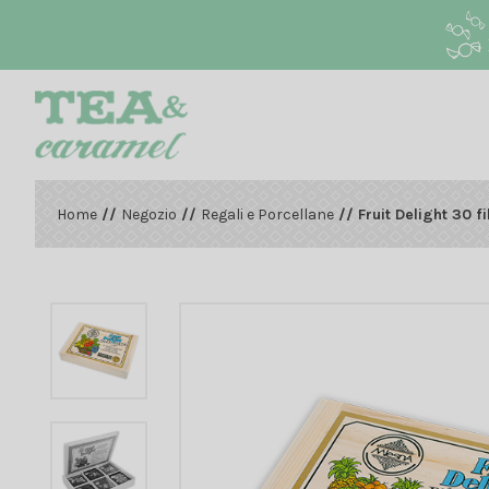
Home
//
Negozio
//
Regali e Porcellane
// Fruit Delight 30 fil