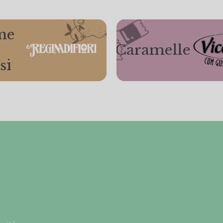
ne
Caramelle
si