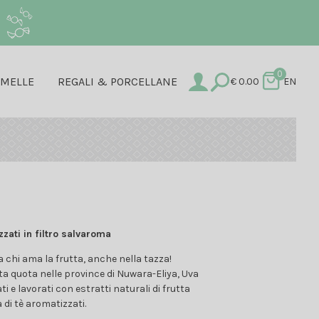
.
0
AMELLE
REGALI & PORCELLANE
€
0.00
EN
i
zati in filtro salvaroma
 chi ama la frutta, anche nella tazza!
 alta quota nelle province di Nuwara-Eliya, Uva
 e lavorati con estratti naturali di frutta
 di tè aromatizzati.