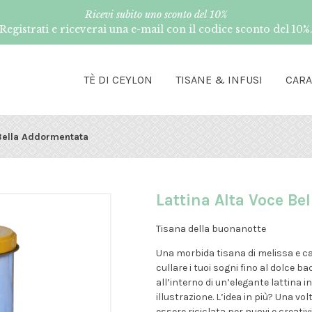
Ricevi subito uno sconto del 10%
Registrati e riceverai una e-mail con il codice sconto del 10%
TÈ DI CEYLON
TISANE & INFUSI
CAR
 Bella Addormentata
Lattina Alta Voce B
Tisana della buonanotte
Una morbida tisana di melissa e c
cullare i tuoi sogni fino al dolce baci
all’interno di un’elegante lattina 
illustrazione. L’idea in più? Una v
essere riciclata per nuovi e creativi