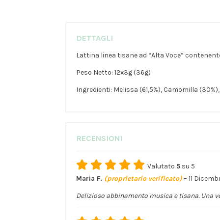
DETTAGLI
Lattina linea tisane ad “Alta Voce” contenente 
Peso Netto: 12x3g (36g)
Ingredienti: Melissa (61,5%), Camomilla (30%),
RECENSIONI
Valutato
5
su 5
Maria F.
(proprietario verificato)
–
11 Dicemb
Delizioso abbinamento musica e tisana. Una ve