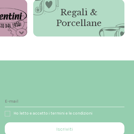
Regali &
Porcellane
Ho letto e accetto i termini e le condizioni