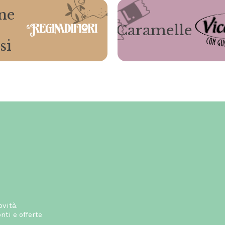
ne
Caramelle
si
ovità.
ti e offerte