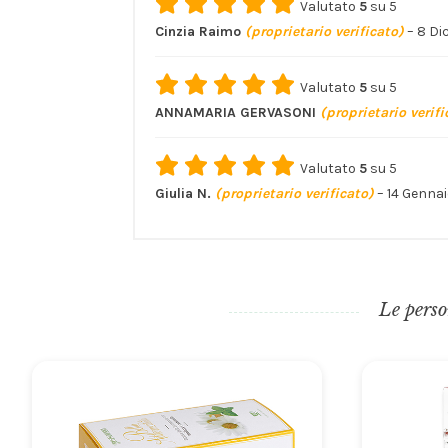
Valutato
5
su 5
Cinzia Raimo
(proprietario verificato)
–
8 Di
Valutato
5
su 5
ANNAMARIA GERVASONI
(proprietario verifi
Valutato
5
su 5
Giulia N.
(proprietario verificato)
–
14 Genna
Le perso