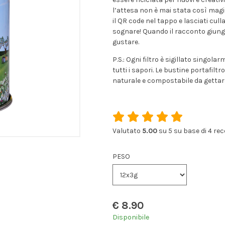
l’attesa non è mai stata così magic
il QR code nel tappo e lasciati culla
sognare! Quando il racconto giunge
gustare.
P.S.: Ogni filtro è sigillato singo
tutti i sapori. Le bustine portafilt
naturale e compostabile da gettare
Valutato
5.00
su 5 su base di
4
rec
PESO
€
8.90
Disponibile