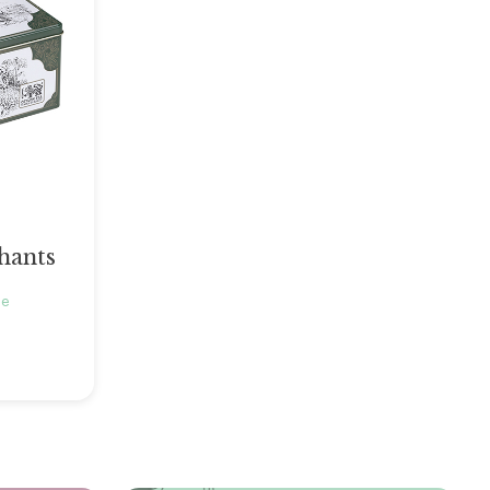
hants
ne