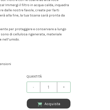
a! Immergi il filtro in acqua calda, inquadra
re dalle nostre favole, create per farti
rà alla fine, la tua tisana sarà pronta da
larmente per proteggere e conservare a lungo
ro sono di cellulosa rigenerata, materiale
 nell’umido.
ensioni
QUANTITÀ
-
+
Acquista