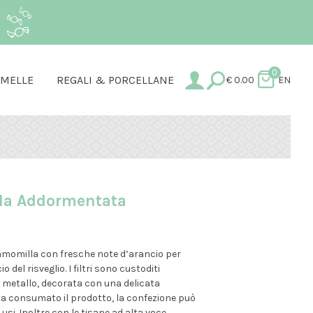
.
0
AMELLE
REGALI & PORCELLANE
€
0.00
EN
ella Addormentata
amomilla con fresche note d’arancio per
o del risveglio. I filtri sono custoditi
in metallo, decorata con una delicata
olta consumato il prodotto, la confezione può
 usi. Inoltre con le tisane ad alta voce