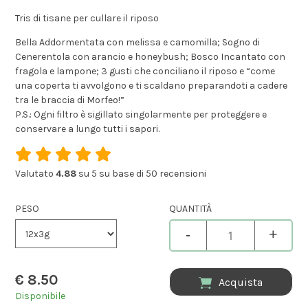
Tris di tisane per cullare il riposo
Bella Addormentata con melissa e camomilla; Sogno di
Cenerentola con arancio e honeybush; Bosco Incantato con
fragola e lampone; 3 gusti che conciliano il riposo e “come
una coperta ti avvolgono e ti scaldano preparandoti a cadere
tra le braccia di Morfeo!”
P.S.: Ogni filtro è sigillato singolarmente per proteggere e
conservare a lungo tutti i sapori.
Valutato
4.88
su 5 su base di
50
recensioni
PESO
QUANTITÀ
-
+
€
8.50
Acquista
Disponibile