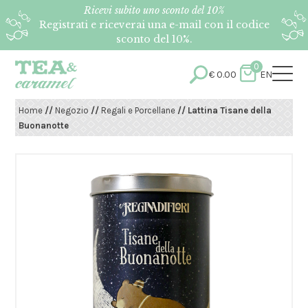
Ricevi subito uno sconto del 10%
Registrati e riceverai una e-mail con il codice
sconto del 10%.
0
€
0.00
EN
Home
//
Negozio
//
Regali e Porcellane
// Lattina Tisane della
Buonanotte