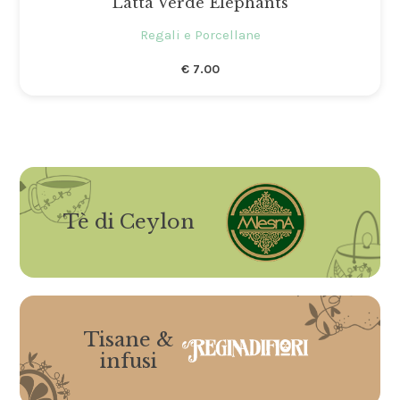
Latta Verde Elephants
Regali e Porcellane
€
7.00
Tè di Ceylon
Tisane &
infusi