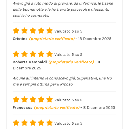
Avevo già avuto modo di provare, da un’amica, le tisane
della buonanotte e le ho trovate piacevoli e rilassanti,
così le ho comprate.
Valutato
5
su 5
Cristina
(proprietario verificato)
–
18 Dicembre 2025
Valutato
5
su 5
Roberta Rambaldi
(proprietario verificato)
–
11
Dicembre 2025
Alcune all’interno le conoscevo già, Superlative, una No
ma è sempre ottima per il Riposo
Valutato
5
su 5
Francesca
(proprietario verificato)
–
8 Dicembre 2025
Valutato
5
su 5