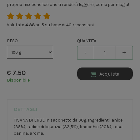
proprio mix benefico che ti renderà leggero, come per magia!
Valutato
4.88
su 5 su base di
40
recensioni
PESO
QUANTITÀ
-
+
€
7.50
Acquista
Disponibile
DETTAGLI
TISANA DI ERBE in sacchetto da 90g. Ingredienti: anice
(35%), radice di liquirizia (33,5%), finocchio (20%), rosa
canina, aroma.