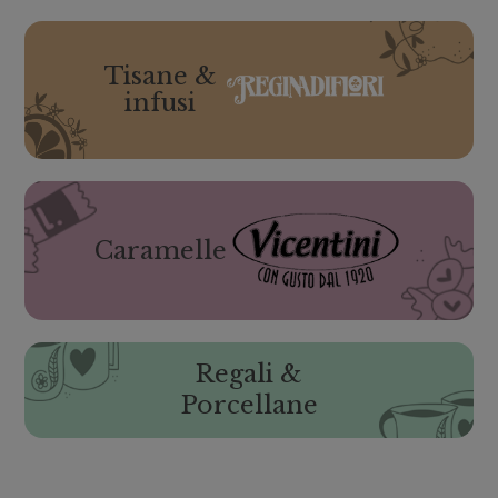
Tisane &
infusi
Caramelle
Regali &
Porcellane