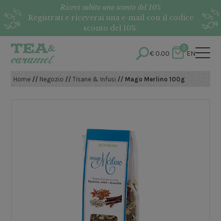
Ricevi subito uno sconto del 10%
Registrati e riceverai una e-mail con il codice
sconto del 10%.
0
€
0.00
EN
Home
//
Negozio
//
Tisane & Infusi
// Mago Merlino 100g