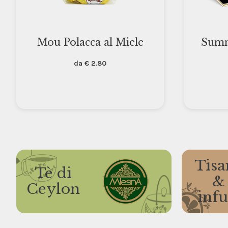
Mou Polacca al Miele
Summ
da
€
2.80
Tisa
Tè di
&
Ceylon
infu