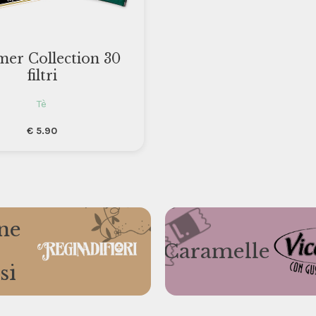
er Collection 30
filtri
Tè
€
5.90
ne
Caramelle
si