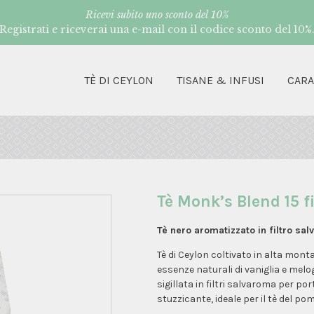
Ricevi subito uno sconto del 10%
Registrati e riceverai una e-mail con il codice sconto del 10%
TÈ DI CEYLON
TISANE & INFUSI
CAR
Tè Monk’s Blend 15 fi
Tè nero aromatizzato in filtro sa
Tè di Ceylon coltivato in alta mon
essenze naturali di vaniglia e melo
sigillata in filtri salvaroma per po
stuzzicante, ideale per il tè del pom