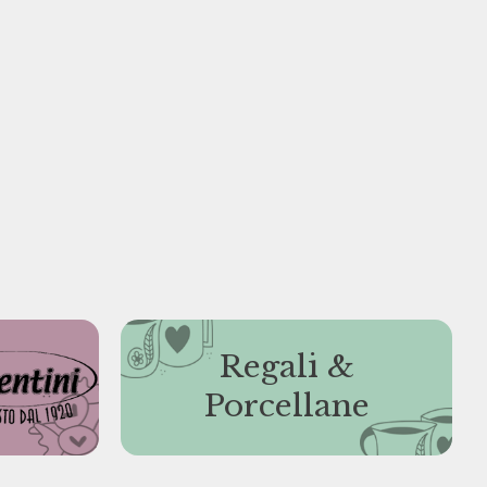
Regali &
Porcellane