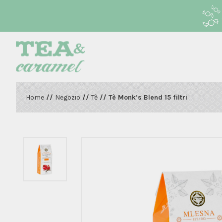
Home
//
Negozio
//
Tè
// Tè Monk’s Blend 15 filtri