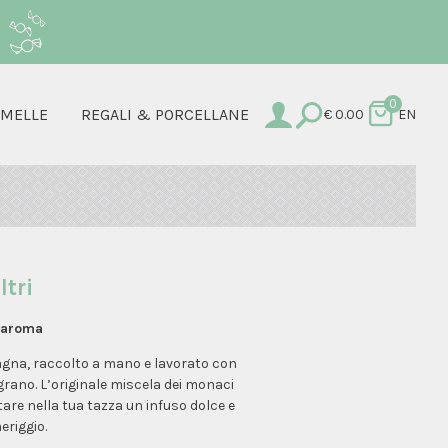
.
0
AMELLE
REGALI & PORCELLANE
€
0.00
EN
ltri
lvaroma
tagna, raccolto a mano e lavorato con
grano. L’originale miscela dei monaci
rtare nella tua tazza un infuso dolce e
eriggio.