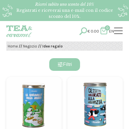
Ricevi subito uno sconto del 10%
Registrati e riceverai una e-mail con il codice
sconto del 10%.
0
€
0.00
EN
Home
//
Negozio
// Idee regalo
Filtri