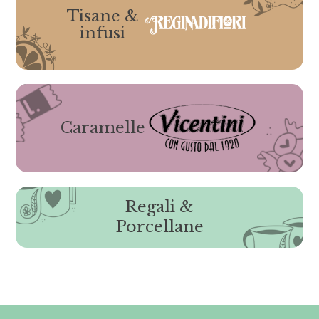
Tisane &
infusi
Caramelle
Regali &
Porcellane
Gli ordini effettuati
dal 8 al 16 agosto compresi
saranno evasi a partire da lunedì
17 agosto 2026.