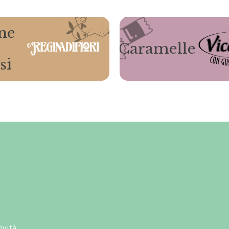
ne
Caramelle
si
ovità.