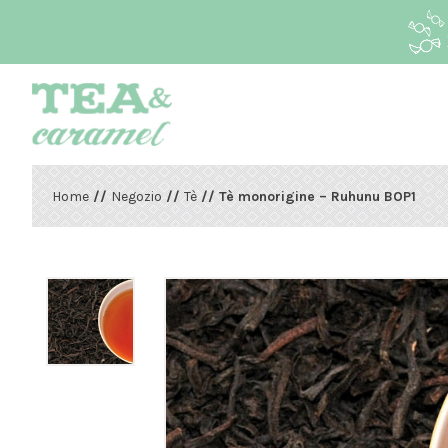
Home
//
Negozio
//
Tè
// Tè monorigine – Ruhunu BOP1