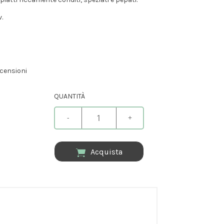
.
censioni
QUANTITÀ
-
+
Acquista