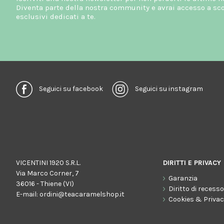
Diventa parte della nostra community e avrai accesso a scon
esclusivi dedicati a te.
Seguici su facebook
Seguici su instagram
VICENTINI 1920 S.R.L.
DIRITTI E PRIVACY
Via Marco Corner, 7
Garanzia
36016 - Thiene (VI)
Diritto di recess
E-mail:
ordini@teacaramelshop.it
Cookies & Priva