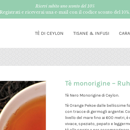
Ricevi subito uno sconto del 10%
Registrati e riceverai una e-mail con il codice sconto del 10%
TÈ DI CEYLON
TISANE & INFUSI
CAR
Tè monorigine – Ru
Tè Nero Monorigine di Ceylon.
Tè Orange Pekoe dalle bellissime f
con tracce di germogli argentei. Col
livello del mare fino ai 600 metri, 
vivace, speziato, pepato e leggerme
tè alle spezie e per accompagnare p