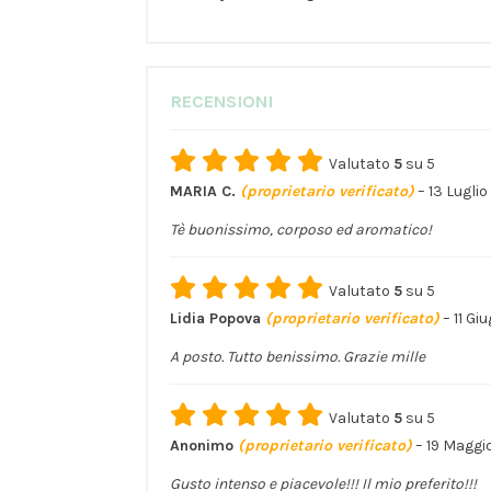
RECENSIONI
Valutato
5
su 5
MARIA C.
(proprietario verificato)
–
13 Lugli
Tè buonissimo, corposo ed aromatico!
Valutato
5
su 5
Lidia Popova
(proprietario verificato)
–
11 Gi
A posto. Tutto benissimo. Grazie mille
Valutato
5
su 5
Anonimo
(proprietario verificato)
–
19 Maggi
Gusto intenso e piacevole!!! Il mio preferito!!!