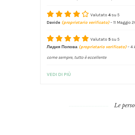
Valutato
4
su 5
Davide
(proprietario verificato)
–
11 Maggio 
Valutato
5
su 5
Лидия Попова
(proprietario verificato)
–
4 
come sempre, tutto è eccellente
VEDI DI PIÙ
Le perso