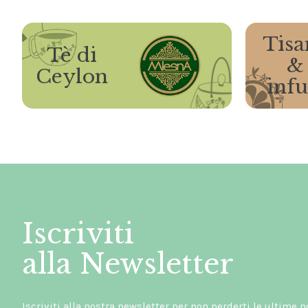
Tisa
Tè di
&
Ceylon
infu
Iscriviti
alla Newsletter
Iscriviti alla nostra newsletter per non perderti le ultime n