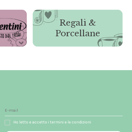
Regali &
Porcellane
Ho letto e accetto i termini e le condizioni