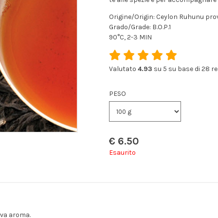
Origine/Origin: Ceylon Ruhunu prov
Grado/Grade: B.O.P.1
90°C, 2-3 MIN
Valutato
4.93
su 5 su base di
28
re
PESO
€
6.50
Esaurito
lva aroma.