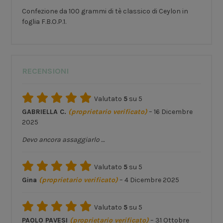
Confezione da 100 grammi di tè classico di Ceylon in
foglia F.B.O.P.1.
RECENSIONI
Valutato
5
su 5
GABRIELLA C.
(proprietario verificato)
–
16 Dicembre
2025
Devo ancora assaggiarlo …
Valutato
5
su 5
Gina
(proprietario verificato)
–
4 Dicembre 2025
Valutato
5
su 5
PAOLO PAVESI
(proprietario verificato)
–
31 Ottobre