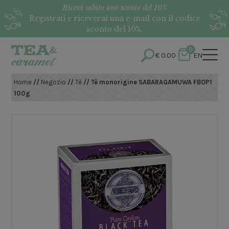
Ricevi subito uno sconto del 10%
Registrati e riceverai una e-mail con il codice
sconto del 10%.
0
€
0.00
EN
Home
//
Negozio
//
Tè
// Tè monorigine SABARAGAMUWA FBOP1
100g