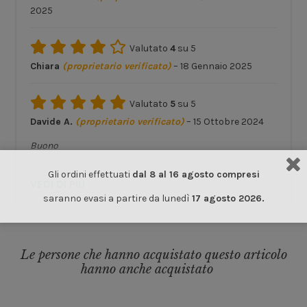
2025
Valutato
4
su 5
Chiara
(proprietario verificato)
–
18 Gennaio 2025
Valutato
5
su 5
Davide A.
(proprietario verificato)
–
15 Ottobre 2024
Buono
Gli ordini effettuati
dal 8 al 16 agosto compresi
VEDI DI PIÙ
saranno evasi a partire da lunedì
17 agosto 2026.
Le persone che hanno acquistato questo articolo
hanno anche acquistato