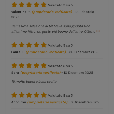
Valutato
5
su 5
Valentina P.
(proprietario verificato)
–
13 Febbraio
2026
Bellissima selezione di tè! Me la sono goduta fino
all’ultimo filtro, un gusto piú buono dell’altro. Ottimo
Valutato
5
su 5
Laura L.
(proprietario verificato)
–
28 Dicembre 2025
Valutato
5
su 5
Sara
(proprietario verificato)
–
10 Dicembre 2025
Té molto buoni e bella scelta
Valutato
5
su 5
Anonimo
(proprietario verificato)
–
9 Dicembre 2025