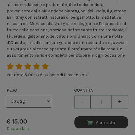
al limone classico e profumato, il tè Loolecondera,
proveniente dalle più antiche piantagioni dell’Isola, il gustoso
Earl Grey con estratti naturali di bergamotto, la meditativa
miscela del Monaco alla vaniglia e melograno e l’esotico tè al
frutto della passione, prezioso rinfrescante frutto tropicale; il
tè verde al gelsomino, delicato e profumato come una notte
d’Oriente, il tè allo zenzero gustoso e rinfrescante e resi vivaci
e unici grazie al tocco speziato, il profumato tè alla rosa. Un
assortimento vario e completo per stupire in ogni occasione!
Valutato
5.00
su 5 su base di
11
recensioni
PESO
QUANTITÀ
-
+
€
15.00
Acquista
Disponibile