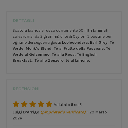
DETTAGLI
Scatola bianca e rossa contenente 50 filtri laminati
salvaroma (da 2 grammi) di tè di Ceylon, 5 bustine per
ognuno dei seguenti gusti:
Loolecondera, Earl Grey, Tè
Verde, Monk’s Blend, Tè al Frutto della Passione, Tè
Verde al Gelsomino, Tè alla Rosa, Tè English
Breakfast,, Tè allo Zenzero, tè al Limone.
RECENSIONI
Valutato
5
su 5
Luigi D’Arrigo
(proprietario verificato)
–
20 Marzo
2026