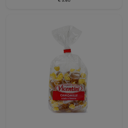
€
5.60