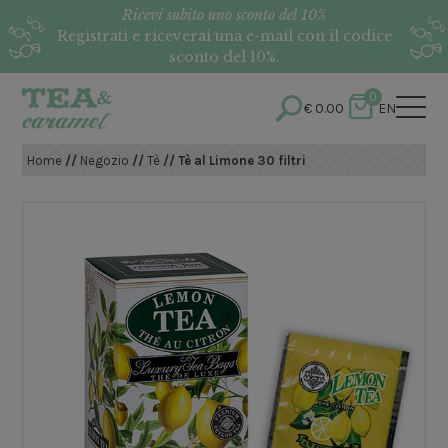
Ricevi subito uno sconto del 10%
Registrati e riceverai una e-mail con il codice
sconto del 10%.
0
€
0.00
EN
Home
//
Negozio
//
Tè
// Tè al Limone 30 filtri