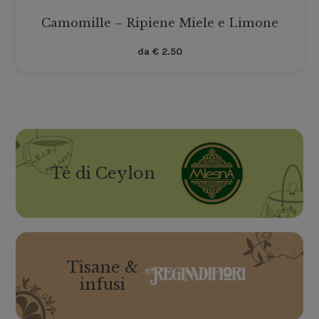
Camomille – Ripiene Miele e Limone
da
€
2.50
Tè di Ceylon
Tisane &
infusi