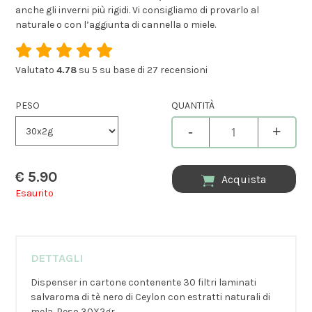
anche gli inverni più rigidi. Vi consigliamo di provarlo al
naturale o con l’aggiunta di cannella o miele.
Valutato
4.78
su 5 su base di
27
recensioni
PESO
QUANTITÀ
-
+
€
5.90
Acquista
Esaurito
DETTAGLI
Dispenser in cartone contenente 30 filtri laminati
salvaroma di tè nero di Ceylon con estratti naturali di
mela. Peso 30X2gr.