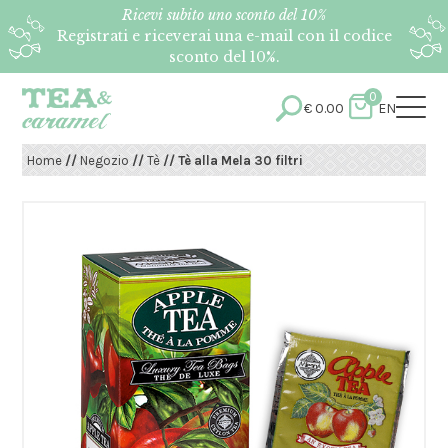
Ricevi subito uno sconto del 10%
Registrati e riceverai una e-mail con il codice
sconto del 10%.
0
€
0.00
EN
Home
//
Negozio
//
Tè
// Tè alla Mela 30 filtri