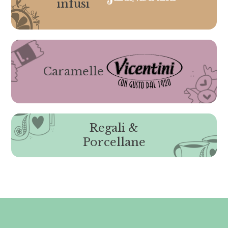
infusi
Caramelle
Regali &
Porcellane