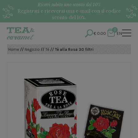
Ricevi subito uno sconto del 10%
Registrati e riceverai una e-mail con il codice
sconto del 10%.
0
€
0.00
EN
Home
//
Negozio
//
Tè
// Tè alla Rosa 30 filtri