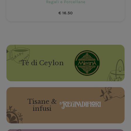
Regali e Porcellane
€
16.50
Tè di Ceylon
Tisane &
infusi