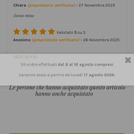
Chiara
(proprietario verificato)
–
27 Novembre 2025
Dolce relax
Valutato
5
su 5
Anonimo
(proprietario verificato)
–
26 Novembre 2025
VEDI DI PIÙ
Gli ordini effettuati
dal 8 al 16 agosto compresi
saranno evasi a partire da lunedì
17 agosto 2026.
Le persone che hanno acquistato questo articolo
hanno anche acquistato