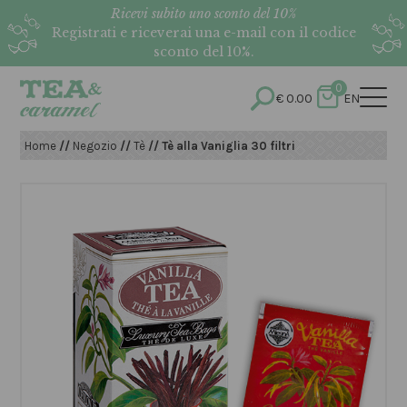
Ricevi subito uno sconto del 10%
Registrati e riceverai una e-mail con il codice
sconto del 10%.
0
€
0.00
EN
Home
//
Negozio
//
Tè
// Tè alla Vaniglia 30 filtri