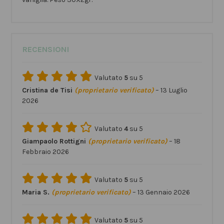
RECENSIONI
Valutato
5
su 5
Cristina de Tisi
(proprietario verificato)
–
13 Luglio
2026
Valutato
4
su 5
Giampaolo Rottigni
(proprietario verificato)
–
18
Febbraio 2026
Valutato
5
su 5
Maria S.
(proprietario verificato)
–
13 Gennaio 2026
Valutato
5
su 5