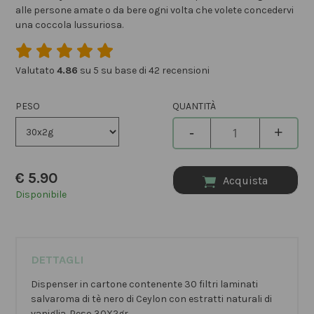
alle persone amate o da bere ogni volta che volete concedervi
una coccola lussuriosa.
Valutato
4.86
su 5 su base di
42
recensioni
PESO
QUANTITÀ
-
+
€
5.90
Acquista
Disponibile
DETTAGLI
Dispenser in cartone contenente 30 filtri laminati
salvaroma di tè nero di Ceylon con estratti naturali di
vaniglia. Peso 30X2gr.