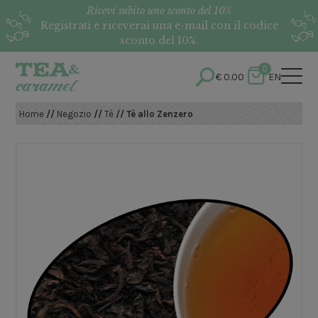
Ricevi subito uno sconto del 10%
Registrati e riceverai una e-mail con il codice
sconto del 10%.
0
€
0.00
EN
Home
//
Negozio
//
Tè
// Tè allo Zenzero