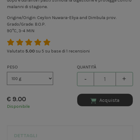
dopo e durante i pasti stimola la digestione e protegge contro
malanni di stagione.
Origine/Origin: Ceylon Nuwara-Eliya and Dimbula prov.
Grado/Grade: B.O.P.
90°C, 3-4 MIN
Valutato
5.00
su 5 su base di
1
recensioni
PESO
QUANTITÀ
-
+
€
9.00
Acquista
Disponibile
DETTAGLI