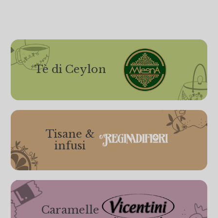
Tè di Ceylon
Tisane &
infusi
Caramelle