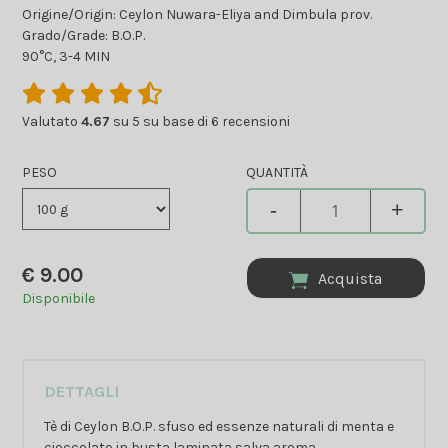
Origine/Origin: Ceylon Nuwara-Eliya and Dimbula prov.
Grado/Grade: B.O.P.
90°C, 3-4 MIN
Valutato
4.67
su 5 su base di
6
recensioni
PESO
QUANTITÀ
-
+
€
9.00
Acquista
Disponibile
DETTAGLI
Tè di Ceylon B.O.P. sfuso ed essenze naturali di menta e
cioccolato in busta laminata salva aroma.