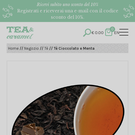
Ricevi subito uno sconto del 10%
Registrati e riceverai una e-mail con il codice
sconto del 10%.
0
€
0.00
EN
Home
//
Negozio
//
Tè
// Tè Cioccolato e Menta