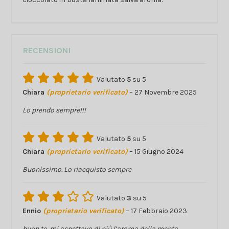
RECENSIONI
Valutato
5
su 5
Chiara
(proprietario verificato)
–
27 Novembre 2025
Lo prendo sempre!!!
Valutato
5
su 5
Chiara
(proprietario verificato)
–
15 Giugno 2024
Buonissimo. Lo riacquisto sempre
Valutato
3
su 5
Ennio
(proprietario verificato)
–
17 Febbraio 2023
buon te, mi aspettavo di più l’aroma della menta