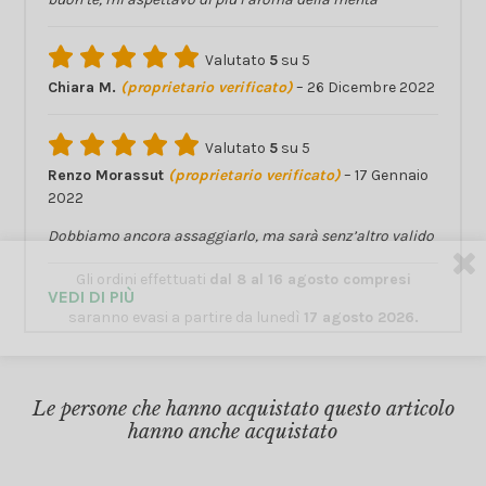
Valutato
5
su 5
Chiara M.
(proprietario verificato)
–
26 Dicembre 2022
Valutato
5
su 5
Renzo Morassut
(proprietario verificato)
–
17 Gennaio
2022
Dobbiamo ancora assaggiarlo, ma sarà senz’altro valido
Gli ordini effettuati
dal 8 al 16 agosto compresi
VEDI DI PIÙ
saranno evasi a partire da lunedì
17 agosto 2026.
Le persone che hanno acquistato questo articolo
hanno anche acquistato