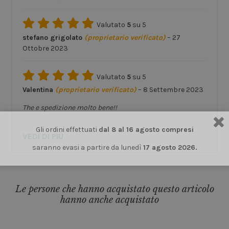
Valutato
5
su 5
stefano grigolato
(proprietario verificato)
–
27
Ottobre 2023
Valutato
5
su 5
Valentina
(proprietario verificato)
–
8 Settembre 2023
The e spedizione molto bene!!
Gli ordini effettuati
dal 8 al 16 agosto compresi
VEDI DI PIÙ
saranno evasi a partire da lunedì
17 agosto 2026.
Le persone che hanno acquistato questo articolo
hanno anche acquistato