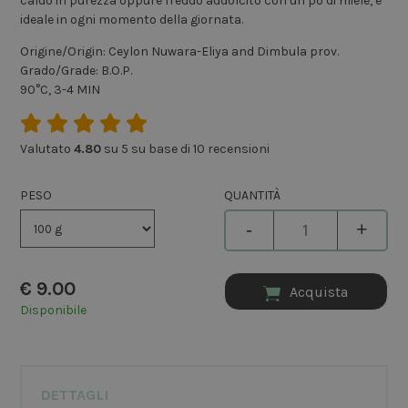
caldo in purezza oppure freddo addolcito con un pò di miele, è
ideale in ogni momento della giornata.
Origine/Origin: Ceylon Nuwara-Eliya and Dimbula prov.
Grado/Grade: B.O.P.
90°C, 3-4 MIN
Valutato
4.80
su 5 su base di
10
recensioni
PESO
QUANTITÀ
-
+
€
9.00
Acquista
Disponibile
DETTAGLI