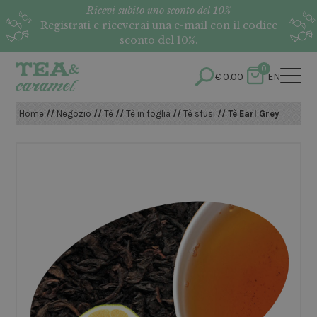
Ricevi subito uno sconto del 10%
Registrati e riceverai una e-mail con il codice
sconto del 10%.
0
€
0.00
EN
Home
//
Negozio
//
Tè
//
Tè in foglia
//
Tè sfusi
// Tè Earl Grey