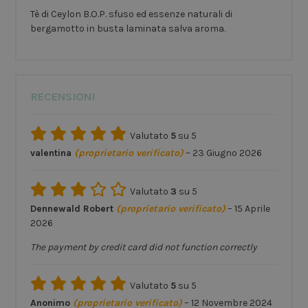
Tè di Ceylon B.O.P. sfuso ed essenze naturali di
bergamotto in busta laminata salva aroma.
RECENSIONI
Valutato
5
su 5
valentina
(proprietario verificato)
–
23 Giugno 2026
Valutato
3
su 5
Dennewald Robert
(proprietario verificato)
–
15 Aprile
2026
The payment by credit card did not function correctly
Valutato
5
su 5
Anonimo
(proprietario verificato)
–
12 Novembre 2024