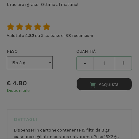
bruciare i grassi. Ottimo al mattino!
Valutato
4.82
su 5 su base di
38
recensioni
PESO
QUANTITÀ
-
+
€
4.80
Acquista
Disponibile
DETTAGLI
Dispenser in cartone contenente 15 filtri da 3 gr
ciascuno sigillati in bustina salvaroma. Peso 15X3gr.