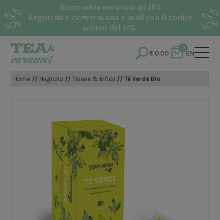
Ricevi subito uno sconto del 10%
Registrati e riceverai una e-mail con il codice
sconto del 10%.
0
€
0.00
EN
Home
//
Negozio
//
Tisane & Infusi
// Tè Verde Bio