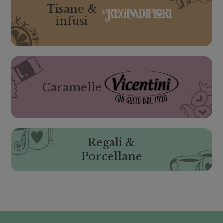
Tisane &
infusi
Caramelle
Regali &
Porcellane