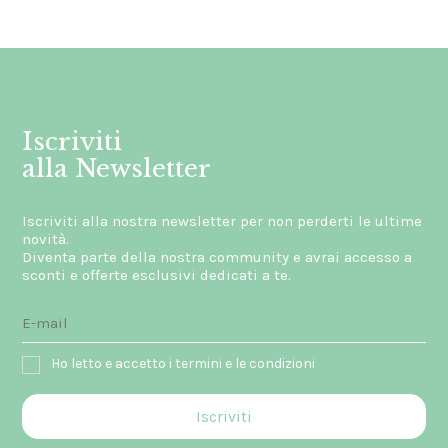
Iscriviti
alla Newsletter
Gli ordini effettuati
dal 8 al 16 agosto compresi
saranno evasi a partire da lunedì
17 agosto 2026.
Iscriviti alla nostra newsletter per non perderti le ultime
novità.
Diventa parte della nostra community e avrai accesso a
sconti e offerte esclusivi dedicati a te.
Ho letto e accetto i termini e le condizioni