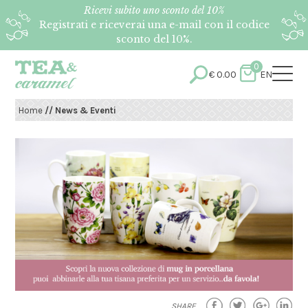
Ricevi subito uno sconto del 10%
Registrati e riceverai una e-mail con il codice
sconto del 10%.
0
€
0.00
EN
Home
// News & Eventi
SHARE