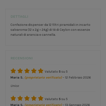
DETTAGLI
Confezione dispenser da 12 filtri piramidali in incarto
salvaroma (12 x 2g = 24g) di tè di Ceylon con essenze
naturali di arancia e cannella.
RECENSIONI
Valutato
5
su 5
Maria S.
(proprietario verificato)
–
12 Febbraio 2026
Unico
Valutato
5
su 5
Maria S.
(proprietario verificato)
–
13 Gennaio 2026