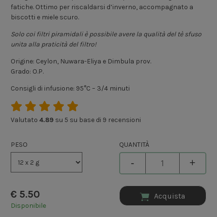
fatiche. Ottimo per riscaldarsi d’inverno, accompagnato a
biscotti e miele scuro.
Solo coi filtri piramidali è possibile avere la qualità del tè sfuso
unita alla praticità del filtro!
Origine: Ceylon, Nuwara-Eliya e Dimbula prov.
Grado: O.P.
Consigli di infusione: 95°C – 3/4 minuti
Valutato
4.89
su 5 su base di
9
recensioni
PESO
QUANTITÀ
-
+
€
5.50
Acquista
Disponibile