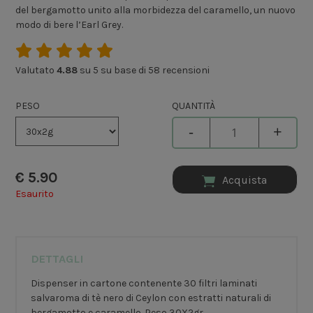
del bergamotto unito alla morbidezza del caramello, un nuovo
modo di bere l’Earl Grey.
Valutato
4.88
su 5 su base di
58
recensioni
PESO
QUANTITÀ
-
+
€
5.90
Acquista
Esaurito
DETTAGLI
Dispenser in cartone contenente 30 filtri laminati
salvaroma di tè nero di Ceylon con estratti naturali di
bergamotto e caramello. Peso 30X2gr.