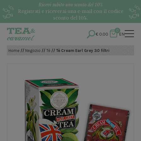
Ricevi subito uno sconto del 10%
Registrati e riceverai una e-mail con il codice
sconto del 10%.
0
€
0.00
EN
Home
//
Negozio
//
Tè
// Tè Cream Earl Grey 30 filtri