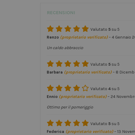
RECENSIONI
Valutato
5
su 5
Renzo
(proprietario verificato)
–
4 Gennaio 
Un caldo abbraccio
Valutato
5
su 5
Barbara
(proprietario verificato)
–
8 Dicemb
Valutato
4
su 5
Ennio
(proprietario verificato)
–
24 Novembr
Ottimo per il pomeriggio
Valutato
5
su 5
Federica
(proprietario verificato)
–
13 Nove