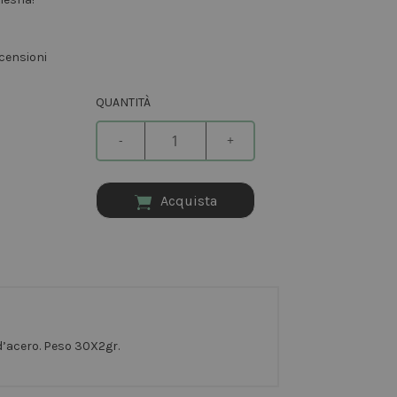
censioni
QUANTITÀ
-
+
Acquista
 d’acero. Peso 30X2gr.