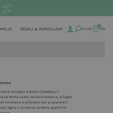
.
0
AMELLE
REGALI & PORCELLANE
€
0.00
EN
lvaroma
rali di sciroppo d’acero Canadese, il
losa! Molto usato nel Nord America, le foglie
li minerali e si utilizzano per preparare il
oppo, legno e corteccia rendono questo tè
Mlesna!