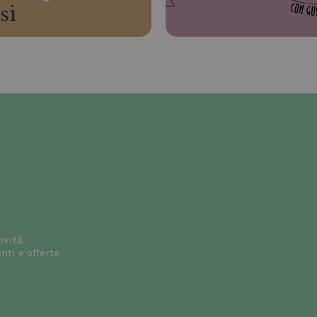
si
ovità.
ti e offerte