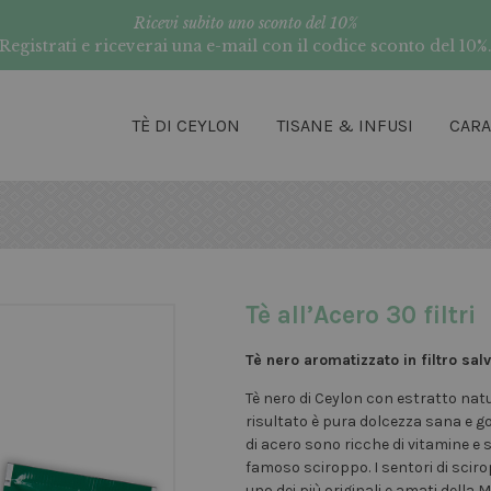
Ricevi subito uno sconto del 10%
Registrati e riceverai una e-mail con il codice sconto del 10%
TÈ DI CEYLON
TISANE & INFUSI
CAR
Tè all’Acero 30 filtri
Tè nero aromatizzato in filtro sa
Tè nero di Ceylon con estratto natu
risultato è pura dolcezza sana e go
di acero sono ricche di vitamine e sa
famoso sciroppo. I sentori di scir
uno dei più originali e amati della 