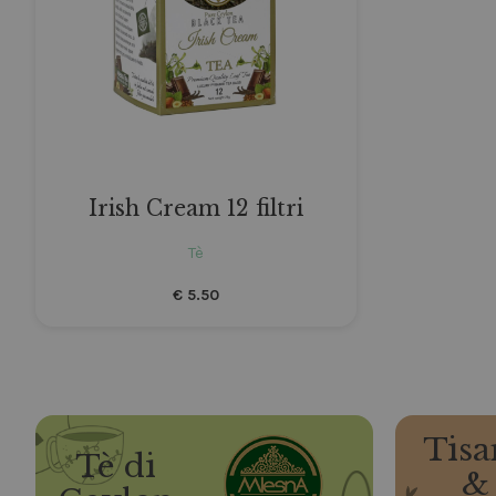
Irish Cream 12 filtri
Tè
€
5.50
Tisa
Tè di
&