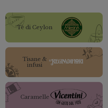
Tè di Ceylon
Tisane &
infusi
Caramelle