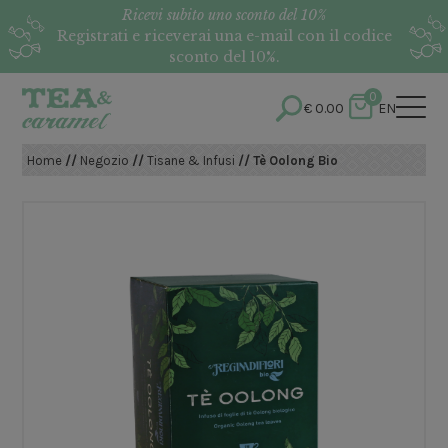
Ricevi subito uno sconto del 10%
Registrati e riceverai una e-mail con il codice
sconto del 10%.
0
€
0.00
EN
Home
//
Negozio
//
Tisane & Infusi
// Tè Oolong Bio