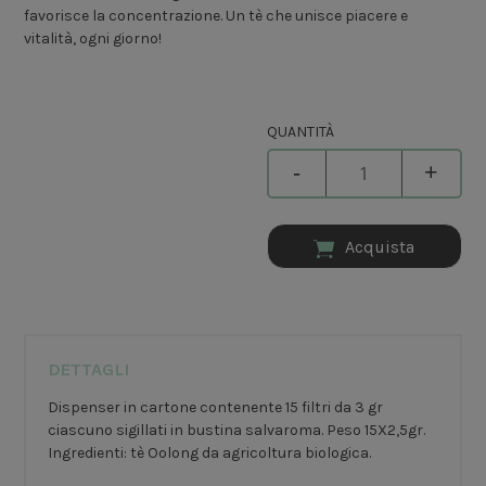
favorisce la concentrazione. Un tè che unisce piacere e
vitalità, ogni giorno!
QUANTITÀ
-
+
Acquista
DETTAGLI
Dispenser in cartone contenente 15 filtri da 3 gr
ciascuno sigillati in bustina salvaroma. Peso 15X2,5gr.
Ingredienti: tè Oolong da agricoltura biologica.