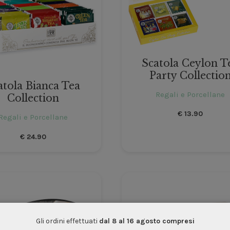
Scatola Ceylon T
Party Collectio
atola Bianca Tea
Regali e Porcellane
Collection
€
13.90
Regali e Porcellane
€
24.90
Gli ordini effettuati
dal 8 al 16 agosto compresi