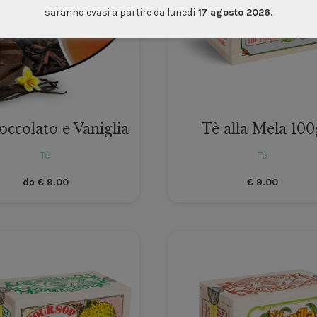
saranno evasi a partire da lunedì
17 agosto 2026.
occolato e Vaniglia
Tè alla Mela 100
Tè
Tè
da
€
9.00
€
9.00