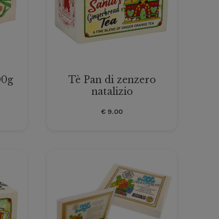
00g
Tè Pan di zenzero
natalizio
€
9.00