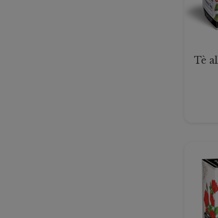
Tè al