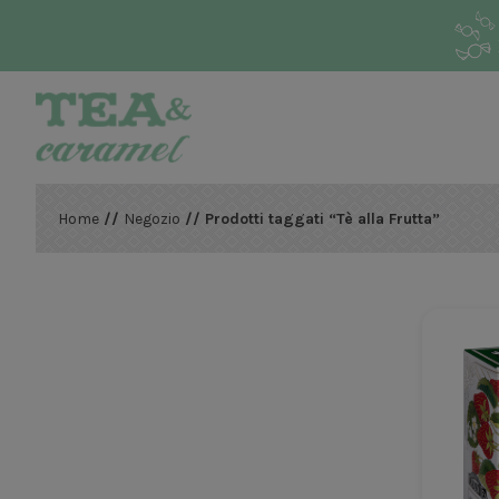
Home
//
Negozio
// Prodotti taggati “Tè alla Frutta”